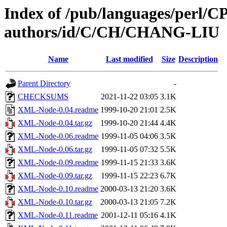
Index of /pub/languages/perl/
authors/id/C/CH/CHANG-LIU
Name
Last modified
Size
Description
Parent Directory
-
CHECKSUMS
2021-11-22 03:05
3.1K
XML-Node-0.04.readme
1999-10-20 21:01
2.5K
XML-Node-0.04.tar.gz
1999-10-20 21:44
4.4K
XML-Node-0.06.readme
1999-11-05 04:06
3.5K
XML-Node-0.06.tar.gz
1999-11-05 07:32
5.5K
XML-Node-0.09.readme
1999-11-15 21:33
3.6K
XML-Node-0.09.tar.gz
1999-11-15 22:23
6.7K
XML-Node-0.10.readme
2000-03-13 21:20
3.6K
XML-Node-0.10.tar.gz
2000-03-13 21:05
7.2K
XML-Node-0.11.readme
2001-12-11 05:16
4.1K