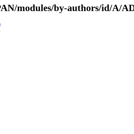
/CPAN/modules/by-authors/id/A/
n