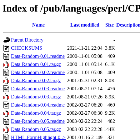
Index of /pub/languages/perl
Name
Last modified
Size
Descriptio
Parent Directory
-
CHECKSUMS
2021-11-21 22:04
3.8K
Data-Random-0.01.readme
2000-11-01 05:08
409
Data-Random-0.01.tar.gz
2000-11-01 05:14
6.1K
Data-Random-0.02.readme
2000-11-01 05:08
409
Data-Random-0.02.tar.gz
2001-05-31 02:31
8.0K
Data-Random-0.03.readme
2001-08-21 07:14
476
Data-Random-0.03.tar.gz
2001-08-21 07:26
8.9K
Data-Random-0.04.readme
2002-02-27 06:20
469
Data-Random-0.04.tar.gz
2002-02-27 06:30
9.2K
Data-Random-0.05.readme
2003-02-22 22:24
482
Data-Random-0.05.tar.gz
2003-02-22 22:28
144K
HTML-FormHighlight-0..>
2001-01-16 21:49
321